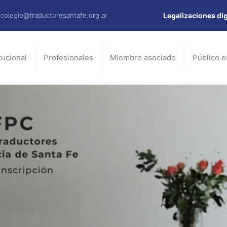
colegio@traductoresantafe.org.ar
Legalizaciones dig
itucional
Profesionales
Miembro asociado
Público e