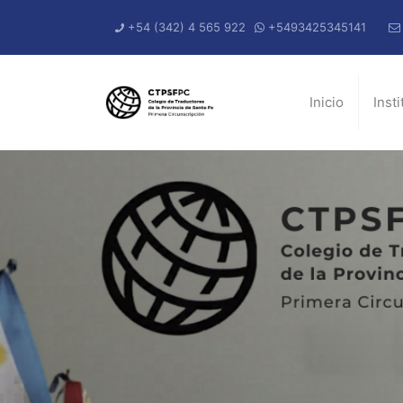
+54 (342) 4 565 922
+5493425345141
Inicio
Inst