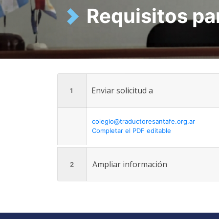
Requisitos pa
Enviar solicitud a
1
colegio@traductoresantafe.org.ar
Completar el PDF editable
Ampliar información
2